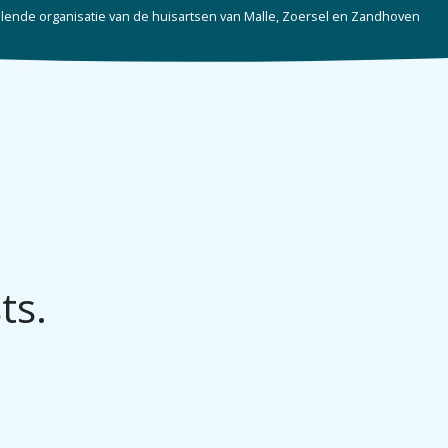
ende organisatie van de huisartsen van Malle, Zoersel en Zandhoven
Startpagina
Over ons
Huisartsen
Ni
ts.