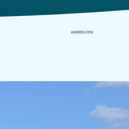
AANMELDEN
euws
Wachtdienst
Nuttige info
Contact