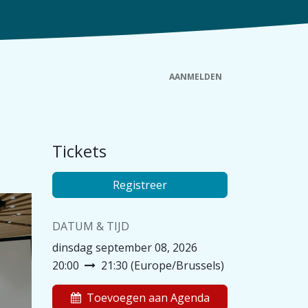
AANMELDEN
euws
Wachtdienst
Nuttige info
Contact
Tickets
Registreer
DATUM & TIJD
dinsdag september 08, 2026
20:00
21:30
(
Europe/Brussels
)
Toevoegen aan Agenda