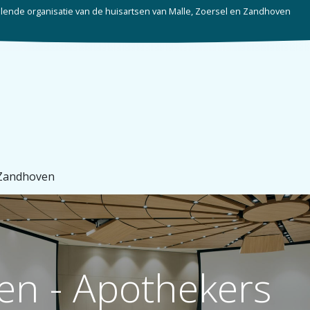
ende organisatie van de huisartsen van Malle, Zoersel en Zandhoven
Startpagina
Over ons
Huisartsen
Ni
 Zandhoven
en - Apothekers