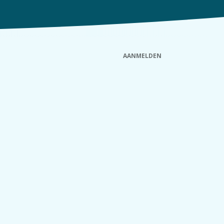
AANMELDEN
euws
Wachtdienst
Nuttige info
Contact