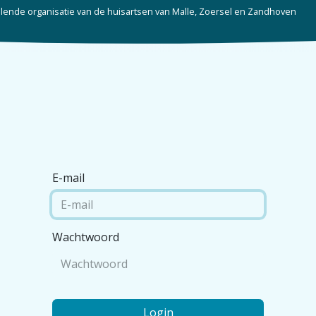
ende organisatie van de huisartsen van Malle, Zoersel en Zandhoven
Startpagina
Over ons
Huisartsen
Ni
E-mail
Wachtwoord
Login